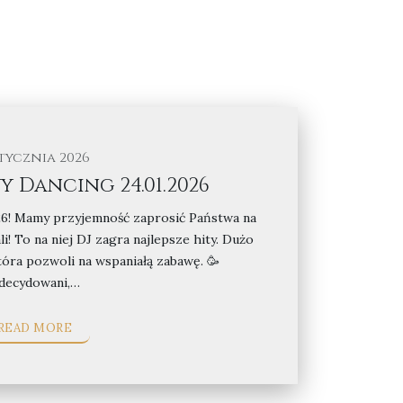
stycznia 2026
Dancing 24.01.2026
26! Mamy przyjemność zaprosić Państwa na
i! To na niej DJ zagra najlepsze hity. Dużo
tóra pozwoli na wspaniałą zabawę. 🥳
decydowani,…
READ MORE