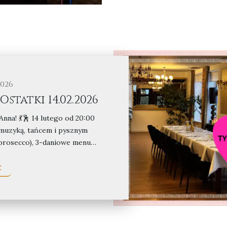
2026
statki 14.02.2026
Anna! 💃🕺 14 lutego od 20:00
muzyką, tańcem i pysznym
 (prosecco), 3-daniowe menu…
E