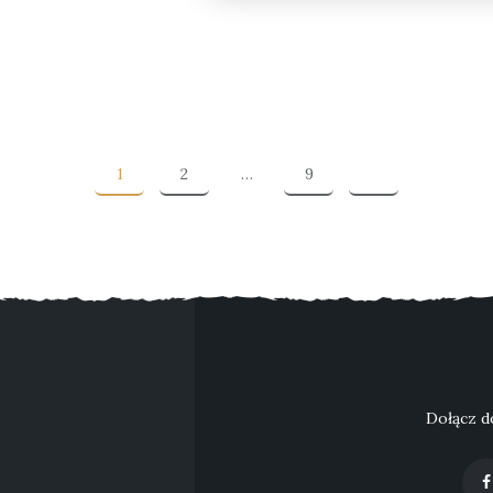
1
2
…
9
Dołącz d