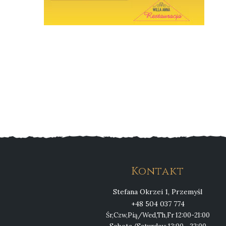
Stronicowanie
wpisów
Kontakt
Stefana Okrzei 1, Przemyśl
+48 504 037 774
Śr,Czw,Pią/Wed,Th,Fr 12:00-21:00