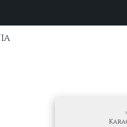
IA
Karao