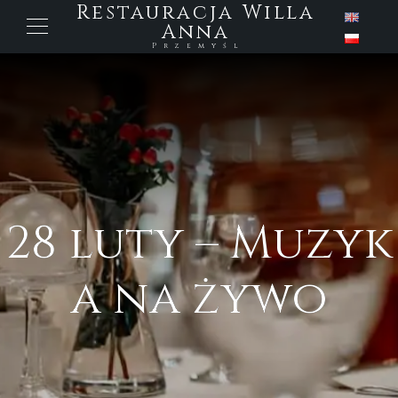
Restauracja Willa
Anna
Przemyśl
28 luty – Muzyk
a na żywo