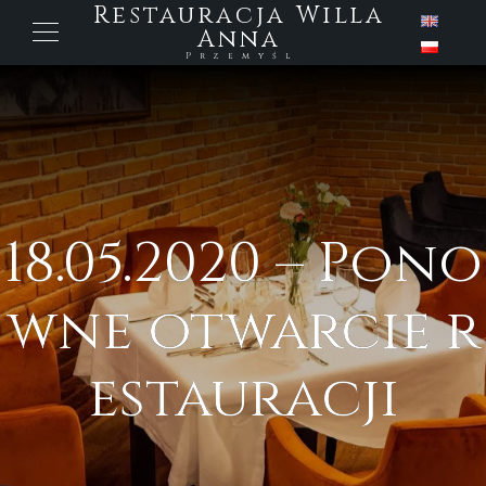
Restauracja Willa
Anna
Przemyśl
18.05.2020 – Pono
wne otwarcie r
estauracji