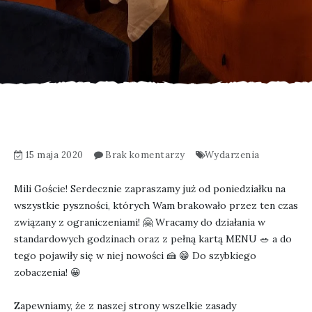
15 maja 2020
Brak komentarzy
Wydarzenia
Mili Goście! Serdecznie zapraszamy już od poniedziałku na
wszystkie pyszności, których Wam brakowało przez ten czas
związany z ograniczeniami!
🤗
Wracamy do działania w
standardowych godzinach oraz z pełną kartą MENU
🥗
a do
tego pojawiły się w niej nowości
🍰
😁
Do szybkiego
zobaczenia!
😀
Zapewniamy, że z naszej strony wszelkie zasady