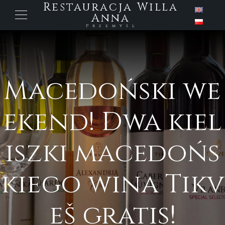
Restauracja Willa
Anna
Przemyśl
Macedoński we
ekend! Dwa kiel
iszki macedońs
kiego wina Tikv
eš gratis!