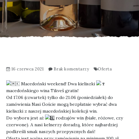
16 czerwca 2021
Brak komentarzy
Oferta
Macedoński weekend! Dwa kieliszki
macedońskiego wina Tikveš gratis!
Od 17.06 (czwartek) tylko do 21.06 (poniedziałek) do
zamówienia Nasi Goście mogą bezpłatnie wybrać dwa
kieliszki z naszej macedońskiej kolekcji win.
Do wyboru jest aż
rodzajów win (białe, różowe, czy
czerwone). A nasi kelnerzy doradzą, które najbardziej
podkreśli smak naszych przepysznych dań!
Oferta jest ważna przy zamówieniu na minimum 100 zł.