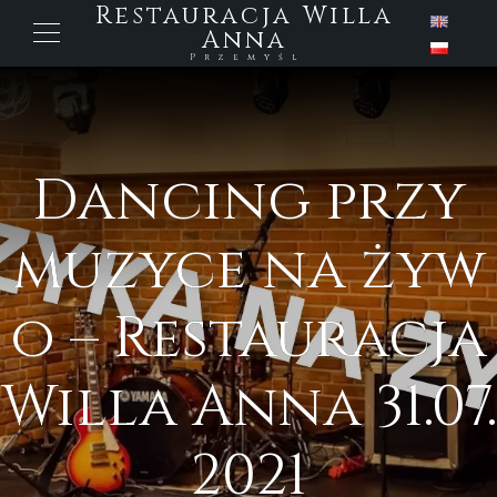
Restauracja Willa
Anna
Przemyśl
Dancing przy
muzyce na żyw
o – Restauracja
Willa Anna 31.07.
2021