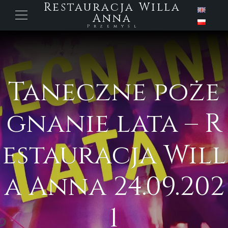
Restauracja Willa
Anna
Przemyśl
Taneczne poże
gnanie lata – R
estauracja Will
a Anna 24.09.202
1