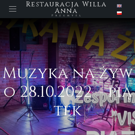
Restauracja Willa
Anna
Przemyśl
Muzyka na żyw
o 28.10.2022 – pią
tek