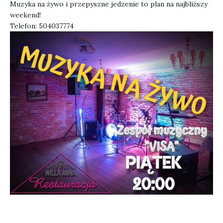
Muzyka na żywo i przepyszne jedzenie to plan na najbliższy
weekend!
Telefon:
504037774