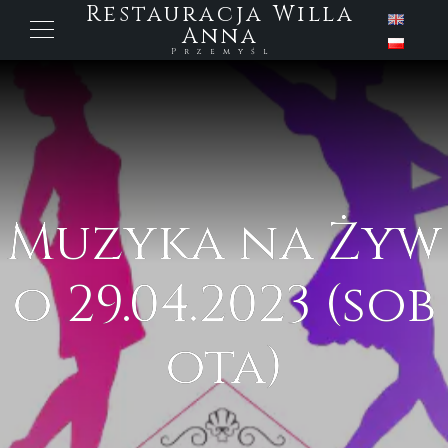
Restauracja Willa
Anna
Przemyśl
Muzyka na Żyw
o 29.04.2023 (sob
ota)