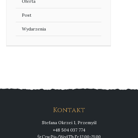
Oferta
Post
Wydarzenia
Kontakt
Stefana Okrzei 1, Przemyśl
+48 504 037 774
Śr,Czw,Pią/Wed,Th,Fr 12:00-21:00