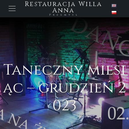
Restauracja Willa
Anna
Przemyśl
Taneczny miesi
ąc – grudzień 2
023