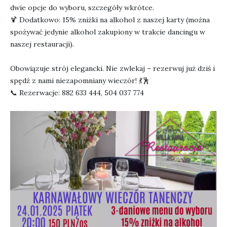
dwie opcje do wyboru, szczegóły wkrótce.
🍹 Dodatkowo: 15% zniżki na alkohol z naszej karty (można
spożywać jedynie alkohol zakupiony w trakcie dancingu w
naszej restauracji).
Obowiązuje strój elegancki. Nie zwlekaj – rezerwuj już dziś i
spędź z nami niezapomniany wieczór! 💃🕺
📞 Rezerwacje: 882 633 444, 504 037 774