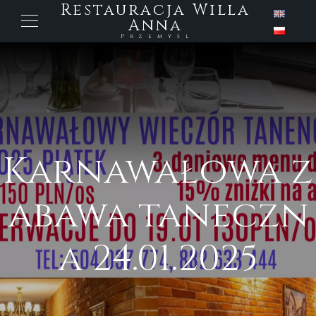
Restauracja Willa
Anna
Przemyśl
Karnawałowa z
abawa taneczn
a 24.01.2025