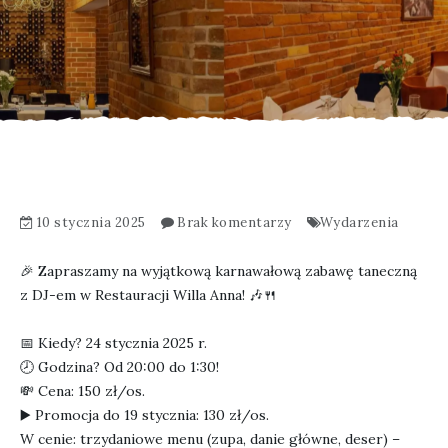
10 stycznia 2025
Brak komentarzy
Wydarzenia
🎉 Zapraszamy na wyjątkową karnawałową zabawę taneczną
z DJ-em w Restauracji Willa Anna! 🎶🍴
📅 Kiedy? 24 stycznia 2025 r.
🕗 Godzina? Od 20:00 do 1:30!
💸 Cena: 150 zł/os.
▶️ Promocja do 19 stycznia: 130 zł/os.
W cenie: trzydaniowe menu (zupa, danie główne, deser) –